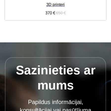
3D printeri
370
€
650
€
Sazinieties ar
mums
Papildus informācijai,
konsultācijai vai pasūtījuma