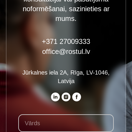
noformēšanai, sazinieties ar
mums.
+371 27009333
office@rostul.lv
Jūrkalnes iela 2A, Rīga, LV-1046,
Latvija