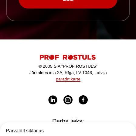
© 2005 SIA "PROF ROSTULS"
Jūrkalnes iela 2A, Rīga, LV-1046, Latvija
parādīt kartē
Darba laiks:
I-V - 9:00-17:00
Pārvaldīt sīkfailus