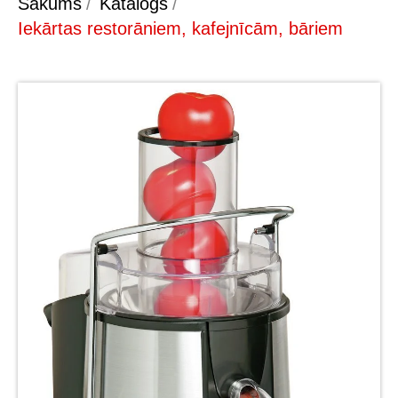
Sākums
/
Katalogs
/
Iekārtas restorāniem, kafejnīcām, bāriem